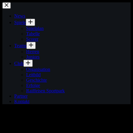
Zum
Inhalt
springen
News
Spiele
Spielplan
Tabelle
Scorer
Teams
Herren
Juniors
Club
Organisation
Leitbild
Geschichte
Erfolge
Raiffeisen Sportpark
Partner
Kontakt