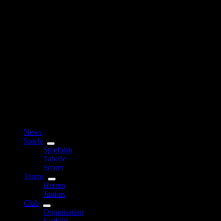
News
Spiele
Spielplan
Tabelle
Scorer
Teams
Herren
Juniors
Club
Organisation
Leitbild