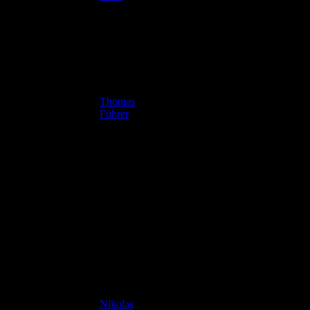
Thomas
99
2001
Führer
FLÜGEL
JAHRGA
NATION
#
SPIELER
NG
ALITÄT
Nikolas