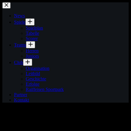
Zum
Inhalt
springen
News
Spiele
Spielplan
Tabelle
Scorer
Teams
Herren
Juniors
Club
Organisation
Leitbild
Geschichte
Erfolge
Raiffeisen Sportpark
Partner
Kontakt