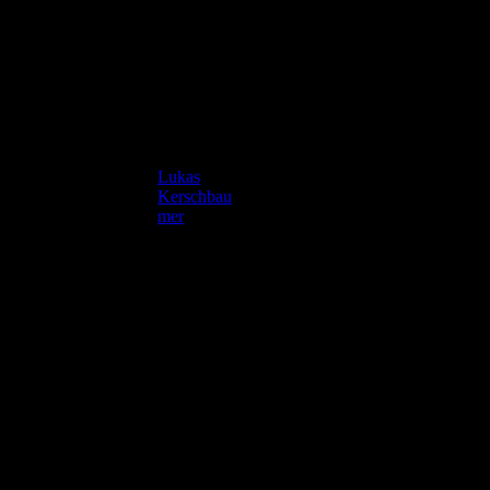
TORHÜTER
JAHRGA
NATION
#
SPIELER
NG
ALITÄT
Lukas
34
Kerschbau
2000
mer
VERTEIDIGER
JAHRGA
NATION
#
SPIELER
NG
ALITÄT