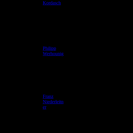
2
1988
Kordasch
Philipp
10
1999
Werhounig
Franz
11
Niederleitn
1995
er