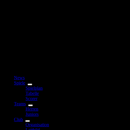
News
Spiele
Spielplan
Tabelle
Scorer
Teams
Herren
Juniors
Club
Organisation
Leitbild