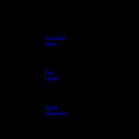
Alexander
33
1989
Taupe
Finn
72
2001
Strebel
Daniel
83
1993
Maierhofer