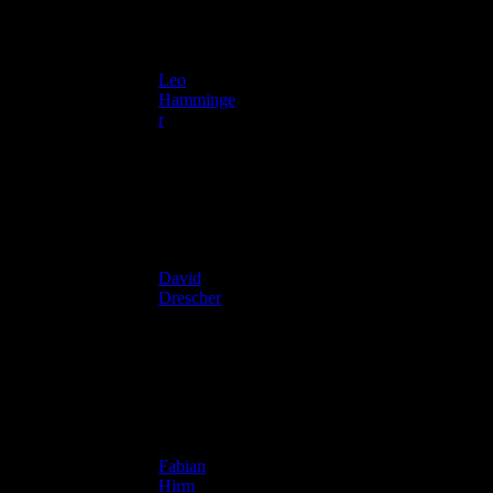
Leo
27
Hamminge
2000
r
David
45
1998
Drescher
Fabian
75
2001
Hirm