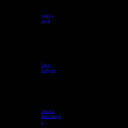
Stefan
15
1998
Wolf
Leon
18
1998
Leitgeb
Florian
25
Weinberge
1994
r