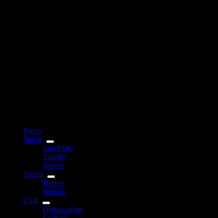
News
Spiele
Spielplan
Tabelle
Scorer
Teams
Herren
Juniors
Club
Organisation
Leitbild