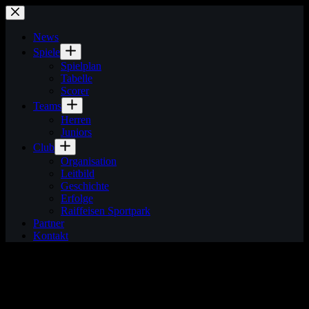
Zum
Inhalt
springen
News
Spiele
Spielplan
Tabelle
Scorer
Teams
Herren
Juniors
Club
Organisation
Leitbild
Geschichte
Erfolge
Raiffeisen Sportpark
Partner
Kontakt