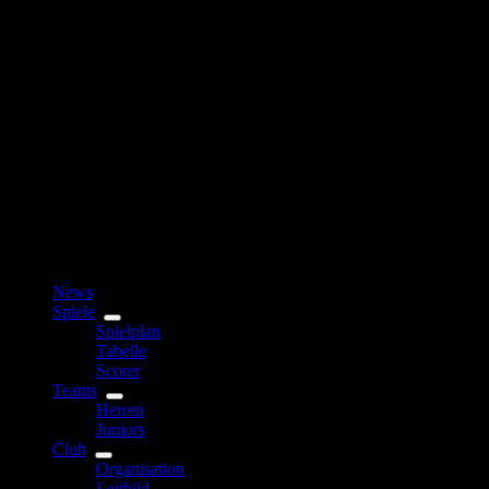
News
Spiele
Spielplan
Tabelle
Scorer
Teams
Herren
Juniors
Club
Organisation
Leitbild