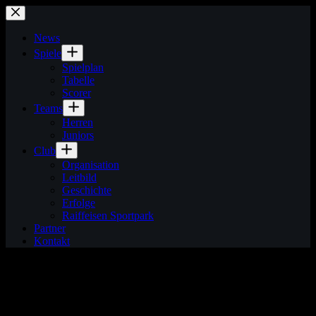
Zum
Inhalt
springen
News
Spiele
Spielplan
Tabelle
Scorer
Teams
Herren
Juniors
Club
Organisation
Leitbild
Geschichte
Erfolge
Raiffeisen Sportpark
Partner
Kontakt