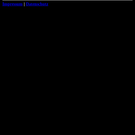
© 2026 IC Graz
Impressum
|
Datenschutz