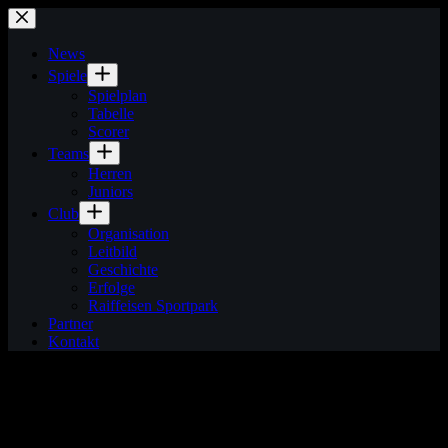
Zum
Inhalt
springen
News
Spiele
Spielplan
Tabelle
Scorer
Teams
Herren
Juniors
Club
Organisation
Leitbild
Geschichte
Erfolge
Raiffeisen Sportpark
Partner
Kontakt