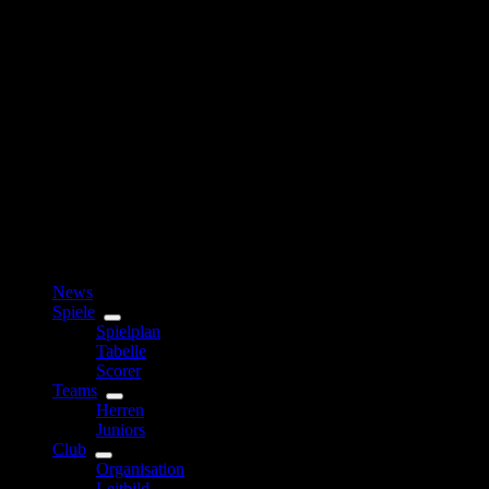
News
Spiele
Spielplan
Tabelle
Scorer
Teams
Herren
Juniors
Club
Organisation
Leitbild