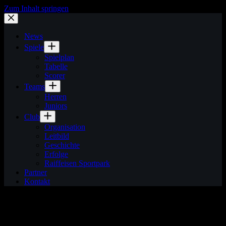
Zum Inhalt springen
News
Spiele
Spielplan
Tabelle
Scorer
Teams
Herren
Juniors
Club
Organisation
Leitbild
Geschichte
Erfolge
Raiffeisen Sportpark
Partner
Kontakt