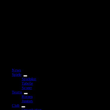
News
Spiele
Spielplan
Tabelle
Scorer
Teams
Herren
Juniors
Club
Organisation