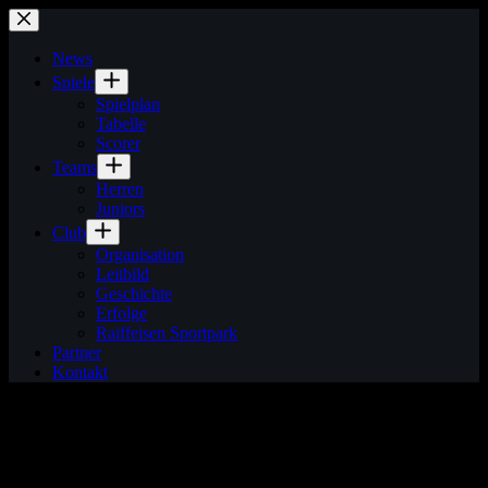
Zum
Inhalt
springen
News
Spiele
Spielplan
Tabelle
Scorer
Teams
Herren
Juniors
Club
Organisation
Leitbild
Geschichte
Erfolge
Raiffeisen Sportpark
Partner
Kontakt