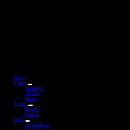
News
Spiele
Spielplan
Tabelle
Scorer
Teams
Herren
Juniors
Club
Organisation
Leitbild