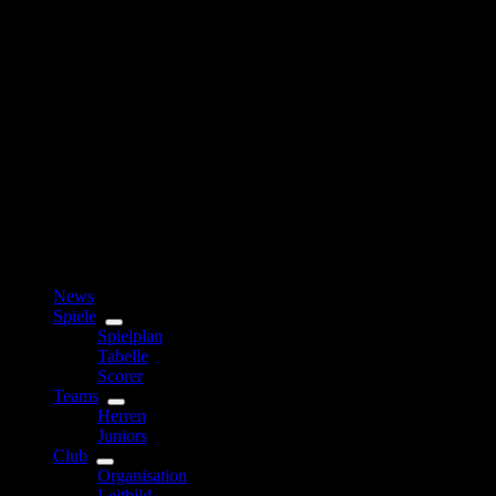
News
Spiele
Spielplan
Tabelle
Scorer
Teams
Herren
Juniors
Club
Organisation
Leitbild