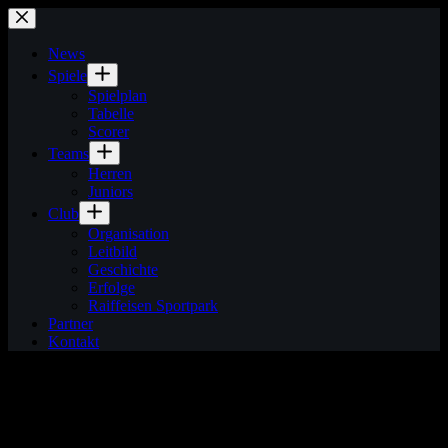
Zum
Inhalt
springen
News
Spiele
Spielplan
Tabelle
Scorer
Teams
Herren
Juniors
Club
Organisation
Leitbild
Geschichte
Erfolge
Raiffeisen Sportpark
Partner
Kontakt