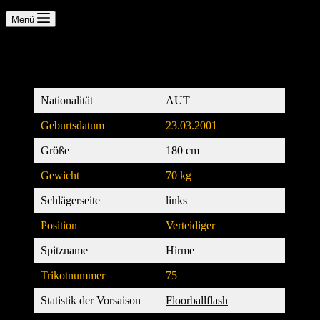
Menü
© ARVIDEO
Steckbrief
Nationalität
AUT
Geburtsdatum
23.03.2001
Größe
180 cm
Gewicht
70 kg
Schlägerseite
links
Position
Verteidiger
Spitzname
Hirme
Trikotnummer
75
Statistik der Vorsaison
Floorballflash