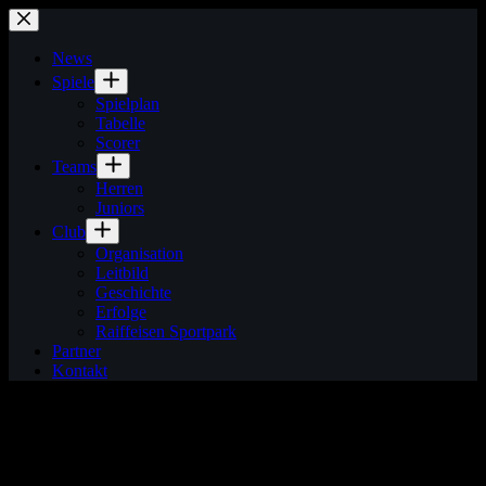
Zum
Inhalt
springen
News
Spiele
Spielplan
Tabelle
Scorer
Teams
Herren
Juniors
Club
Organisation
Leitbild
Geschichte
Erfolge
Raiffeisen Sportpark
Partner
Kontakt