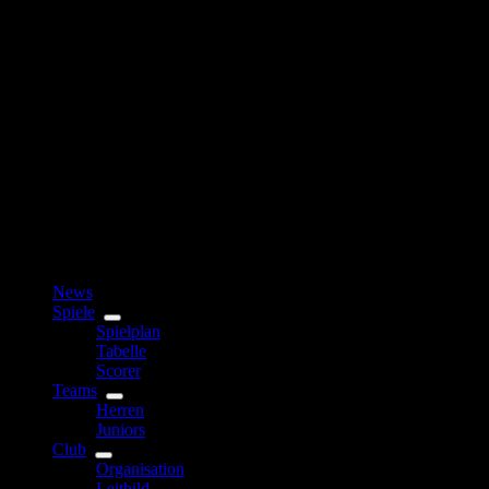
News
Spiele
Spielplan
Tabelle
Scorer
Teams
Herren
Juniors
Club
Organisation
Leitbild