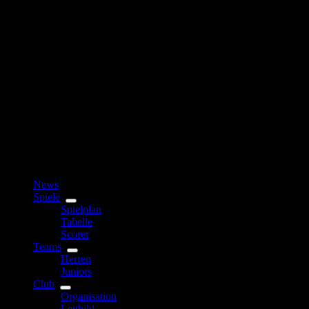
News
Spiele
Spielplan
Tabelle
Scorer
Teams
Herren
Juniors
Club
Organisation
Leitbild