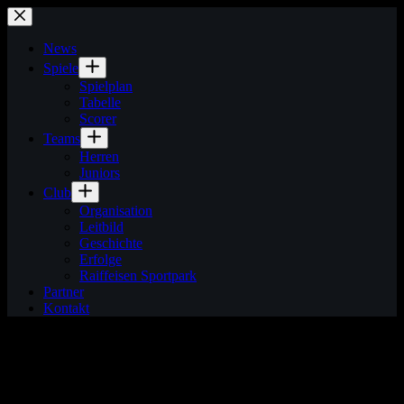
Zum
Inhalt
springen
News
Spiele
Spielplan
Tabelle
Scorer
Teams
Herren
Juniors
Club
Organisation
Leitbild
Geschichte
Erfolge
Raiffeisen Sportpark
Partner
Kontakt