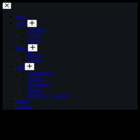
Zum
Inhalt
springen
News
Spiele
Spielplan
Tabelle
Scorer
Teams
Herren
Juniors
Club
Organisation
Leitbild
Geschichte
Erfolge
Raiffeisen Sportpark
Partner
Kontakt