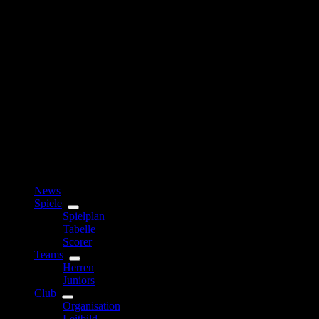
News
Spiele
Spielplan
Tabelle
Scorer
Teams
Herren
Juniors
Club
Organisation
Leitbild