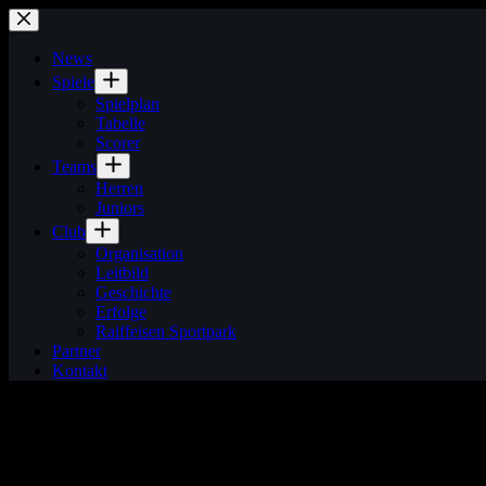
Zum
Inhalt
springen
News
Spiele
Spielplan
Tabelle
Scorer
Teams
Herren
Juniors
Club
Organisation
Leitbild
Geschichte
Erfolge
Raiffeisen Sportpark
Partner
Kontakt