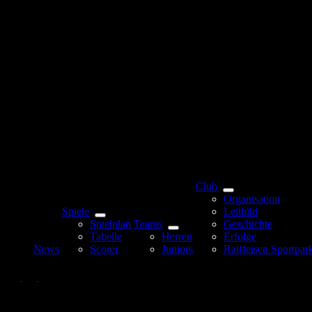
Club
Organisation
Spiele
Leitbild
Spielplan
Teams
Geschichte
Tabelle
Herren
Erfolge
News
Scorer
Juniors
Raiffeisen Sportpar