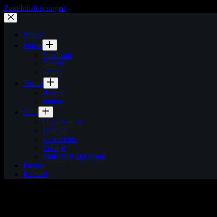
Zum Inhalt springen
News
Spiele
Spielplan
Tabelle
Scorer
Teams
Herren
Juniors
Club
Organisation
Leitbild
Geschichte
Erfolge
Raiffeisen Sportpark
Partner
Kontakt