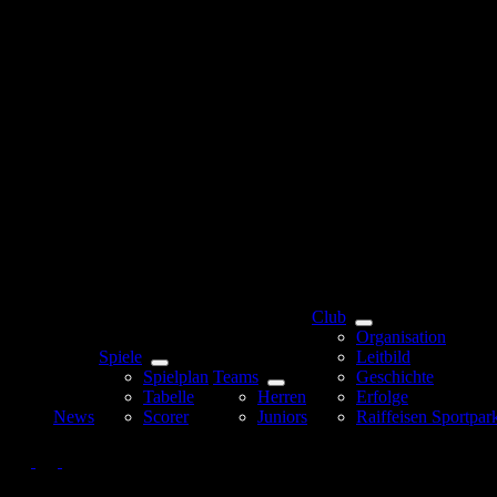
Club
Organisation
Spiele
Leitbild
Spielplan
Teams
Geschichte
Tabelle
Herren
Erfolge
News
Scorer
Juniors
Raiffeisen Sportpar