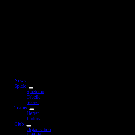
News
Spiele
Spielplan
Tabelle
Scorer
Teams
Herren
Juniors
Club
Organisation
Leitbild