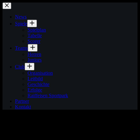
Zum
Inhalt
springen
News
Spiele
Spielplan
Tabelle
Scorer
Teams
Herren
Juniors
Club
Organisation
Leitbild
Geschichte
Erfolge
Raiffeisen Sportpark
Partner
Kontakt