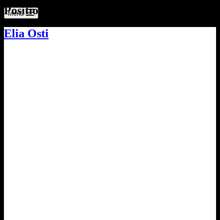
Position
Torhüter
Menü
Elia Osti