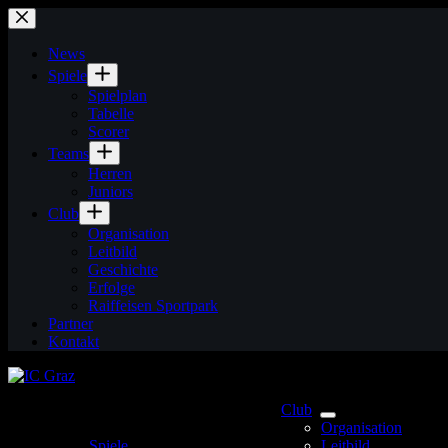
Zum
Inhalt
springen
News
Spiele
Spielplan
Tabelle
Scorer
Teams
Herren
Juniors
Club
Organisation
Leitbild
Geschichte
Erfolge
Raiffeisen Sportpark
Partner
Kontakt
Club
Organisation
Spiele
Leitbild