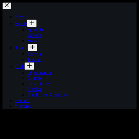
Zum
Inhalt
springen
News
Spiele
Spielplan
Tabelle
Scorer
Teams
Herren
Juniors
Club
Organisation
Leitbild
Geschichte
Erfolge
Raiffeisen Sportpark
Partner
Kontakt