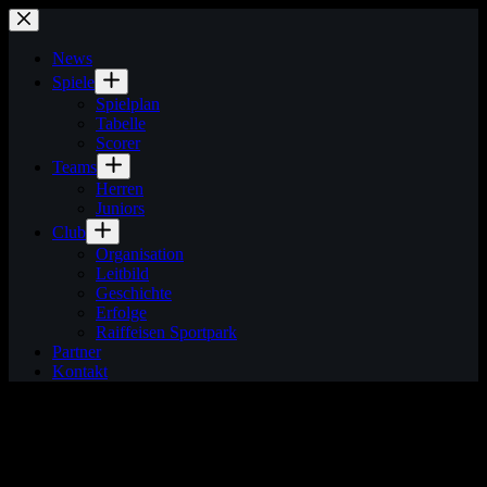
Zum
Inhalt
springen
News
Spiele
Spielplan
Tabelle
Scorer
Teams
Herren
Juniors
Club
Organisation
Leitbild
Geschichte
Erfolge
Raiffeisen Sportpark
Partner
Kontakt