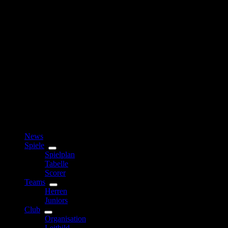
News
Spiele
Spielplan
Tabelle
Scorer
Teams
Herren
Juniors
Club
Organisation
Leitbild