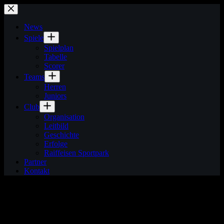
Zum
Inhalt
springen
News
Spiele
Spielplan
Tabelle
Scorer
Teams
Herren
Juniors
Club
Organisation
Leitbild
Geschichte
Erfolge
Raiffeisen Sportpark
Partner
Kontakt