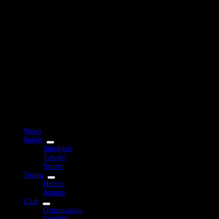
News
Spiele
Spielplan
Tabelle
Scorer
Teams
Herren
Juniors
Club
Organisation
Leitbild