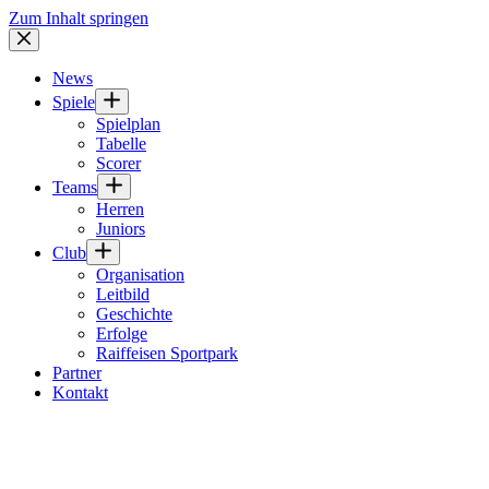
Zum Inhalt springen
News
Spiele
Spielplan
Tabelle
Scorer
Teams
Herren
Juniors
Club
Organisation
Leitbild
Geschichte
Erfolge
Raiffeisen Sportpark
Partner
Kontakt