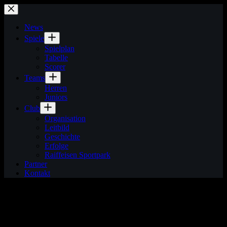
Zum
Inhalt
springen
News
Spiele
Spielplan
Tabelle
Scorer
Teams
Herren
Juniors
Club
Organisation
Leitbild
Geschichte
Erfolge
Raiffeisen Sportpark
Partner
Kontakt