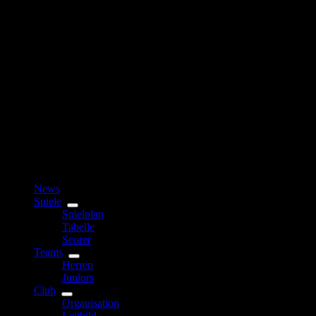
News
Spiele
Spielplan
Tabelle
Scorer
Teams
Herren
Juniors
Club
Organisation
Leitbild